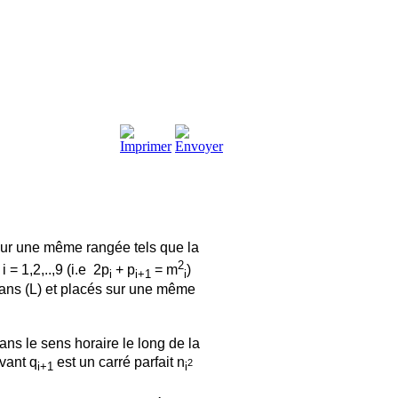
sur une même rangée tels que la
2
i = 1,2,..,9 (i.e 2p
+ p
= m
)
i
i+1
i
dans (L) et placés sur une même
ans le sens horaire le long de la
vant q
est un carré parfait n
2
i+1
i