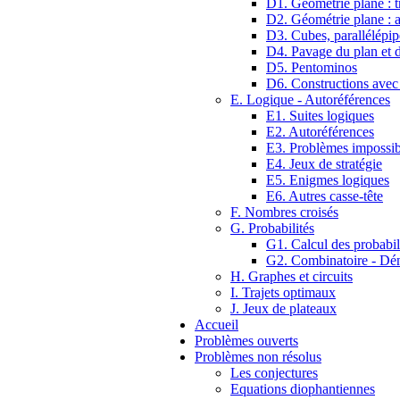
D1. Géométrie plane : tr
D2. Géométrie plane : 
D3. Cubes, parallélépip
D4. Pavage du plan et d
D5. Pentominos
D6. Constructions avec
E. Logique - Autoréférences
E1. Suites logiques
E2. Autoréférences
E3. Problèmes impossib
E4. Jeux de stratégie
E5. Enigmes logiques
E6. Autres casse-tête
F. Nombres croisés
G. Probabilités
G1. Calcul des probabil
G2. Combinatoire - D
H. Graphes et circuits
I. Trajets optimaux
J. Jeux de plateaux
Accueil
Problèmes ouverts
Problèmes non résolus
Les conjectures
Equations diophantiennes