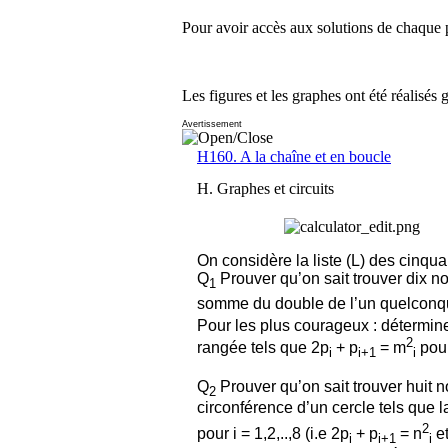
Pour avoir accès aux solutions de chaque p
Les figures et les graphes ont été réalisés 
Avertissement
H160. A la chaîne et en boucle
H. Graphes et circuits
On considère la liste (L) des cinq
Q
Prouver qu’on sait trouver dix n
1
somme du double de l’un quelconqu
Pour les plus courageux : détermine
2
rangée tels que 2p
+ p
= m
pour
i
i+1
i
Q
Prouver qu’on sait trouver huit 
2
circonférence d’un cercle tels que
2
pour i = 1,2,..,8 (i.e 2p
+ p
= n
et
i
i+1
i