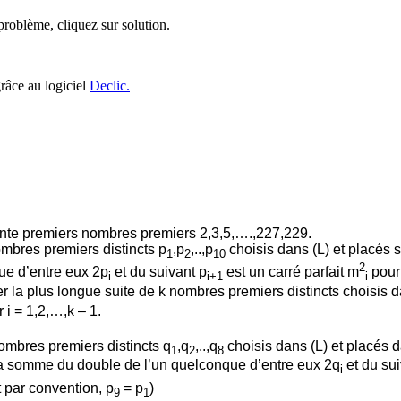
roblème, cliquez sur solution.
grâce au logiciel
Declic.
uante premiers nombres premiers 2,3,5,….,227,229.
ombres premiers distincts p
,p
,..,p
choisis dans (L) et placés 
1
2
10
2
e d’entre eux 2p
et du suivant p
est un carré parfait m
pour 
i
i+1
i
r la plus longue suite de k nombres premiers distincts choisis 
 i = 1,2,…,k – 1.
nombres premiers distincts q
,q
,..,q
choisis dans (L) et placés d
1
2
8
 la somme du double de l’un quelconque d’entre eux 2q
et du sui
i
 par convention, p
= p
)
9
1