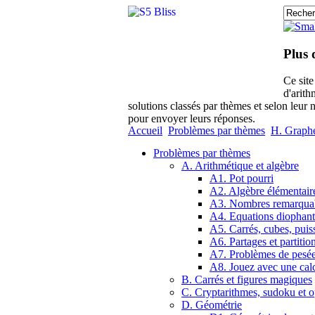
Plus 
Ce sit
d'arith
solutions classés par thèmes et selon leur 
pour envoyer leurs réponses.
Accueil
Problèmes par thèmes
H. Graphes
Problèmes par thèmes
A. Arithmétique et algèbre
A1. Pot pourri
A2. Algèbre élémentair
A3. Nombres remarqua
A4. Equations diophant
A5. Carrés, cubes, puis
A6. Partages et partitio
A7. Problèmes de pesé
A8. Jouez avec une calc
B. Carrés et figures magiques
C. Cryptarithmes, sudoku et o
D. Géométrie