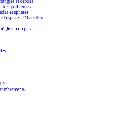
iangles et cercles
autres problèmes
èdes et sphères
e l'espace - Dissection
 règle et compas
les
ités
énombrements