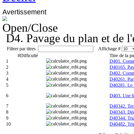
Avertissement
D4. Pavage du plan et de l'
Filtrer par titres
Affichage #
#
Difficulté
Titre de la p
1
D401. Commen
2
D40165. Pava
3
D402. Commen
4
D40261. Part
5
D40281. Le 
6
D403. Une bi
7
D40342. Terr
8
D40343. Déc
9
D40344. Tria
10
D40482. Trip