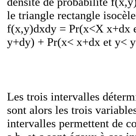
densité de probabilité f(x,y
le triangle rectangle isoc
f(x,y)dxdy = Pr(x<X
x+dx 
y+dy) + Pr(x<
x+dx et y<
y
Les trois intervalles déterm
sont alors les trois variabl
intervalles permettent de co