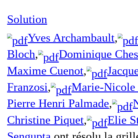
Solution
Yves Archambault
,
Bloch
,
Dominique Ches
Maxime Cuenot
,
Jacque
Franzosi
,
Marie-Nicole
Pierre Henri Palmade
,
N
Christine Piquet
,
Elie S
Sengupta
ont résolu la grill