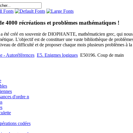
de 4000 récréations et problèmes mathématiques !
e a été créé en souvenir de DIOPHANTE, mathématicien grec, qui nous 
métique. L'objectif est de constituer une vaste bibliothèque de problèm
niveau de difficulté et de proposer chaque mois plusieurs problèmes à la s
e - Autoréférences
E5. Enigmes logiques
E50196. Coup de main
e
bles
iennes
sances d'ordre n
ns
es
ulette
pérations codées