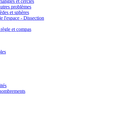
iangles et cercles
autres problèmes
èdes et sphères
e l'espace - Dissection
 règle et compas
les
ités
énombrements