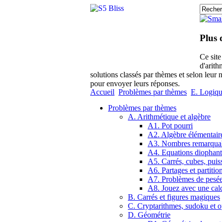
Plus 
Ce sit
d'arith
solutions classés par thèmes et selon leur 
pour envoyer leurs réponses.
Accueil
Problèmes par thèmes
E. Logiqu
Problèmes par thèmes
A. Arithmétique et algèbre
A1. Pot pourri
A2. Algèbre élémentair
A3. Nombres remarqua
A4. Equations diophant
A5. Carrés, cubes, puis
A6. Partages et partitio
A7. Problèmes de pesé
A8. Jouez avec une calc
B. Carrés et figures magiques
C. Cryptarithmes, sudoku et o
D. Géométrie