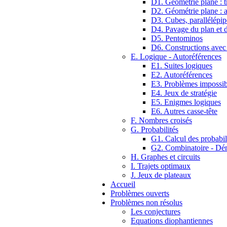
D1. Géométrie plane : tr
D2. Géométrie plane : 
D3. Cubes, parallélépip
D4. Pavage du plan et d
D5. Pentominos
D6. Constructions avec
E. Logique - Autoréférences
E1. Suites logiques
E2. Autoréférences
E3. Problèmes impossib
E4. Jeux de stratégie
E5. Enigmes logiques
E6. Autres casse-tête
F. Nombres croisés
G. Probabilités
G1. Calcul des probabil
G2. Combinatoire - D
H. Graphes et circuits
I. Trajets optimaux
J. Jeux de plateaux
Accueil
Problèmes ouverts
Problèmes non résolus
Les conjectures
Equations diophantiennes