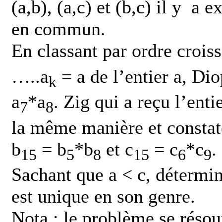
(a,b), (a,c) et (b,c) il y a
en commun.
En classant par ordre croiss
…..a
= a de l’entier a, Dio
k
a
*a
. Zig qui a reçu l’enti
7
8
la même manière et consta
b
= b
*b
et c
= c
*c
.
15
5
8
15
6
9
Sachant que a < c, détermine
est unique en son genre.
Nota : le problème se réso