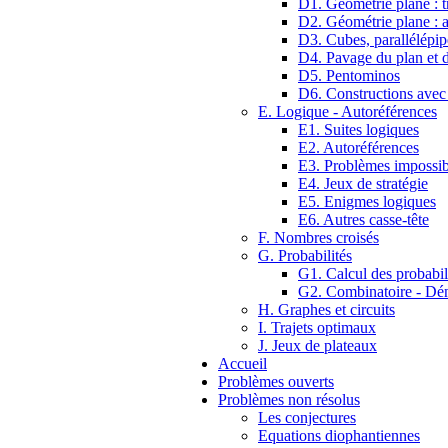
D1. Géométrie plane : tr
D2. Géométrie plane : 
D3. Cubes, parallélépip
D4. Pavage du plan et d
D5. Pentominos
D6. Constructions avec
E. Logique - Autoréférences
E1. Suites logiques
E2. Autoréférences
E3. Problèmes impossib
E4. Jeux de stratégie
E5. Enigmes logiques
E6. Autres casse-tête
F. Nombres croisés
G. Probabilités
G1. Calcul des probabil
G2. Combinatoire - D
H. Graphes et circuits
I. Trajets optimaux
J. Jeux de plateaux
Accueil
Problèmes ouverts
Problèmes non résolus
Les conjectures
Equations diophantiennes