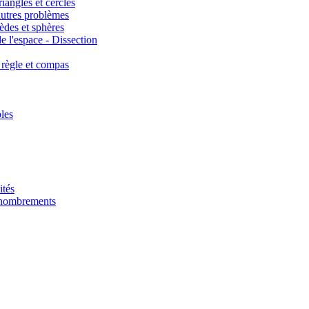
iangles et cercles
autres problèmes
èdes et sphères
e l'espace - Dissection
 règle et compas
les
ités
énombrements