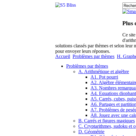
Plus 
Ce sit
d'arith
solutions classés par thèmes et selon leur 
pour envoyer leurs réponses.
Accueil
Problèmes par thèmes
H. Graphes
Problèmes par thèmes
A. Arithmétique et algèbre
A1. Pot pourri
A2. Algèbre élémentair
A3. Nombres remarqua
A4. Equations diophant
A5. Carrés, cubes, puis
A6. Partages et partitio
A7. Problèmes de pesé
A8. Jouez avec une calc
B. Carrés et figures magiques
C. Cryptarithmes, sudoku et o
D. Géométrie