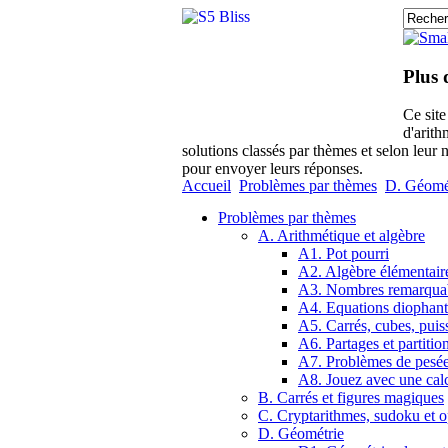
Plus 
Ce sit
d'arith
solutions classés par thèmes et selon leur 
pour envoyer leurs réponses.
Accueil
Problèmes par thèmes
D. Géomé
Problèmes par thèmes
A. Arithmétique et algèbre
A1. Pot pourri
A2. Algèbre élémentair
A3. Nombres remarqua
A4. Equations diophant
A5. Carrés, cubes, puis
A6. Partages et partitio
A7. Problèmes de pesé
A8. Jouez avec une calc
B. Carrés et figures magiques
C. Cryptarithmes, sudoku et o
D. Géométrie