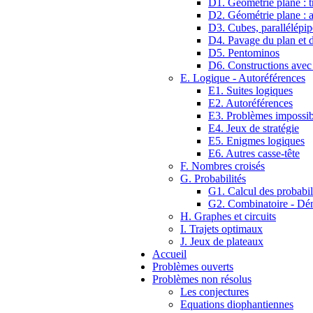
D1. Géométrie plane : tr
D2. Géométrie plane : 
D3. Cubes, parallélépip
D4. Pavage du plan et d
D5. Pentominos
D6. Constructions avec
E. Logique - Autoréférences
E1. Suites logiques
E2. Autoréférences
E3. Problèmes impossib
E4. Jeux de stratégie
E5. Enigmes logiques
E6. Autres casse-tête
F. Nombres croisés
G. Probabilités
G1. Calcul des probabil
G2. Combinatoire - D
H. Graphes et circuits
I. Trajets optimaux
J. Jeux de plateaux
Accueil
Problèmes ouverts
Problèmes non résolus
Les conjectures
Equations diophantiennes