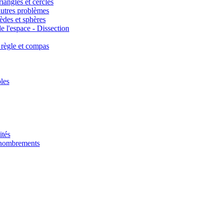
iangles et cercles
autres problèmes
èdes et sphères
e l'espace - Dissection
 règle et compas
les
ités
énombrements