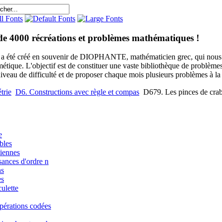
de 4000 récréations et problèmes mathématiques !
e a été créé en souvenir de DIOPHANTE, mathématicien grec, qui nous 
métique. L'objectif est de constituer une vaste bibliothèque de problèm
niveau de difficulté et de proposer chaque mois plusieurs problèmes à la s
trie
D6. Constructions avec règle et compas
D679. Les pinces de cra
e
bles
iennes
sances d'ordre n
ns
es
ulette
pérations codées