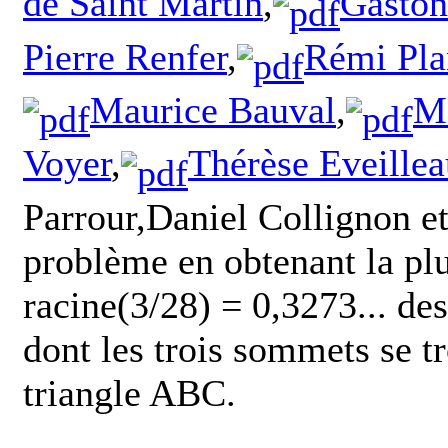
de Saint Martin
,
Gaston
Pierre Renfer
,
Rémi Pla
Maurice Bauval
,
Ma
Voyer
,
Thérèse Eveillea
Parrour,Daniel Collignon et 
problème en obtenant la plu
racine(3/28) = 0,3273... des
dont les trois sommets se tr
triangle ABC.