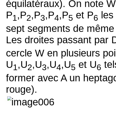
équilatéraux). On note W
P
,P
,P
,P
,P
et P
les
1
2
3
4
5
6
sept segments de même 
Les droites passant par D
cercle W en plusieurs po
U
,U
,U
,U
,U
et U
tel
1
2
3
4
5
6
former avec A un heptago
rouge).