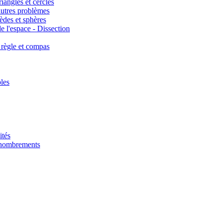
iangles et cercles
autres problèmes
èdes et sphères
e l'espace - Dissection
 règle et compas
les
ités
énombrements