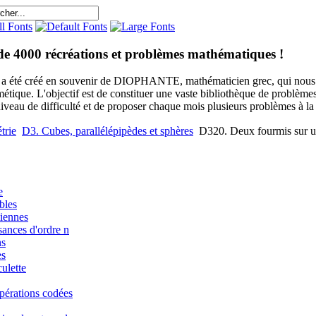
de 4000 récréations et problèmes mathématiques !
e a été créé en souvenir de DIOPHANTE, mathématicien grec, qui nous 
métique. L'objectif est de constituer une vaste bibliothèque de problèm
niveau de difficulté et de proposer chaque mois plusieurs problèmes à la s
trie
D3. Cubes, parallélépipèdes et sphères
D320. Deux fourmis sur u
e
bles
iennes
sances d'ordre n
ns
es
ulette
pérations codées