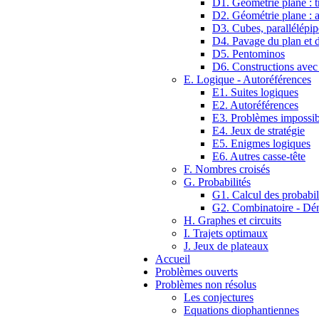
D1. Géométrie plane : tr
D2. Géométrie plane : 
D3. Cubes, parallélépip
D4. Pavage du plan et d
D5. Pentominos
D6. Constructions avec
E. Logique - Autoréférences
E1. Suites logiques
E2. Autoréférences
E3. Problèmes impossib
E4. Jeux de stratégie
E5. Enigmes logiques
E6. Autres casse-tête
F. Nombres croisés
G. Probabilités
G1. Calcul des probabil
G2. Combinatoire - D
H. Graphes et circuits
I. Trajets optimaux
J. Jeux de plateaux
Accueil
Problèmes ouverts
Problèmes non résolus
Les conjectures
Equations diophantiennes