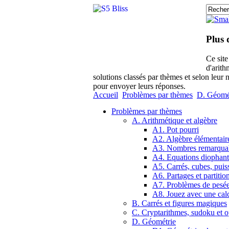
Plus 
Ce sit
d'arith
solutions classés par thèmes et selon leur 
pour envoyer leurs réponses.
Accueil
Problèmes par thèmes
D. Géomé
Problèmes par thèmes
A. Arithmétique et algèbre
A1. Pot pourri
A2. Algèbre élémentair
A3. Nombres remarqua
A4. Equations diophant
A5. Carrés, cubes, puis
A6. Partages et partitio
A7. Problèmes de pesé
A8. Jouez avec une calc
B. Carrés et figures magiques
C. Cryptarithmes, sudoku et o
D. Géométrie