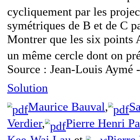
cycliquement par les projec
symétriques de B et de C p
Montrer que les six points 
un même cercle dont on préc
Source : Jean-Louis Aymé 
Solution
Maurice Bauval
,
S
Verdier
,
Pierre Henri P
Kee-Wai Lau
et
Pierre