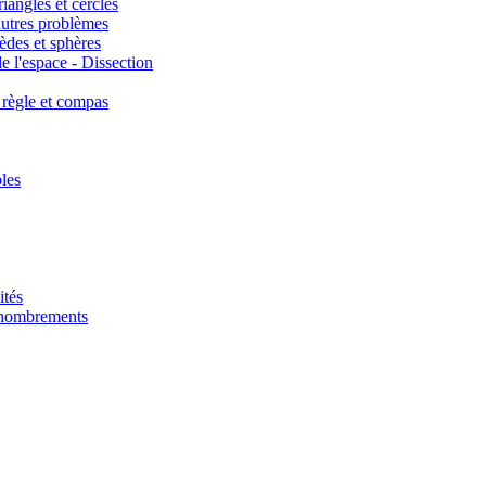
iangles et cercles
autres problèmes
èdes et sphères
e l'espace - Dissection
 règle et compas
les
ités
énombrements