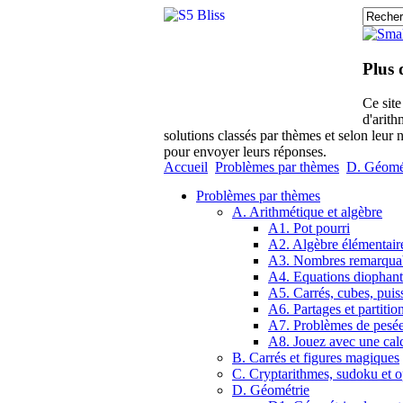
Plus 
Ce sit
d'arith
solutions classés par thèmes et selon leur 
pour envoyer leurs réponses.
Accueil
Problèmes par thèmes
D. Géomé
Problèmes par thèmes
A. Arithmétique et algèbre
A1. Pot pourri
A2. Algèbre élémentair
A3. Nombres remarqua
A4. Equations diophant
A5. Carrés, cubes, puis
A6. Partages et partitio
A7. Problèmes de pesé
A8. Jouez avec une calc
B. Carrés et figures magiques
C. Cryptarithmes, sudoku et o
D. Géométrie