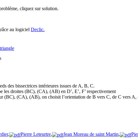
roblème, cliquez sur solution.
grâce au logiciel
Declic.
triangle
s
eds des bissectrices intérieures issues de A, B, C.
pe les droites (BC), (CA), (AB) en D’, E’, F’ respectivement
ur (BC), (CA), (AB), on choisit l’orientation de B vers C, de C vers A,
rdier
,
Pierre Leteurtre
,
Jean Moreau de saint Martin
,
Pie