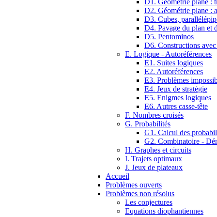
D1. Géométrie plane : tr
D2. Géométrie plane : 
D3. Cubes, parallélépip
D4. Pavage du plan et d
D5. Pentominos
D6. Constructions avec
E. Logique - Autoréférences
E1. Suites logiques
E2. Autoréférences
E3. Problèmes impossib
E4. Jeux de stratégie
E5. Enigmes logiques
E6. Autres casse-tête
F. Nombres croisés
G. Probabilités
G1. Calcul des probabil
G2. Combinatoire - D
H. Graphes et circuits
I. Trajets optimaux
J. Jeux de plateaux
Accueil
Problèmes ouverts
Problèmes non résolus
Les conjectures
Equations diophantiennes