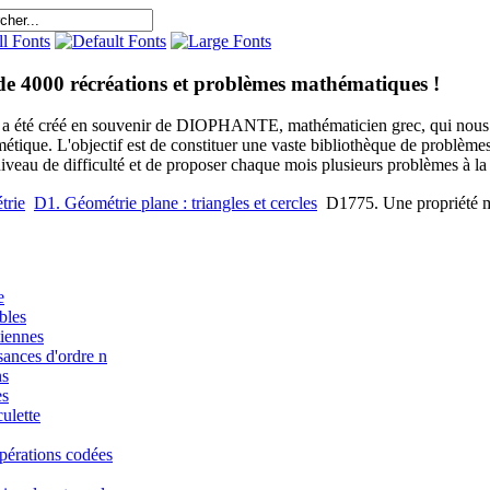
de 4000 récréations et problèmes mathématiques !
e a été créé en souvenir de DIOPHANTE, mathématicien grec, qui nous 
métique. L'objectif est de constituer une vaste bibliothèque de problèm
niveau de difficulté et de proposer chaque mois plusieurs problèmes à la s
trie
D1. Géométrie plane : triangles et cercles
D1775. Une propriété mé
e
bles
iennes
sances d'ordre n
ns
es
ulette
pérations codées