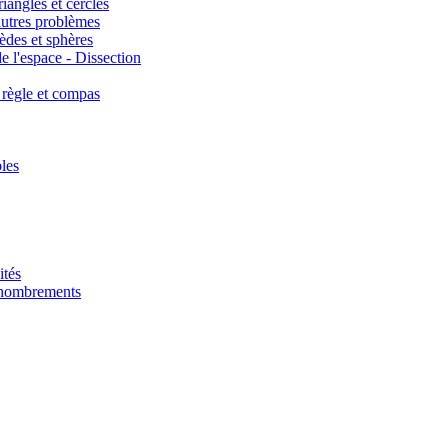
iangles et cercles
autres problèmes
èdes et sphères
e l'espace - Dissection
 règle et compas
les
ités
énombrements