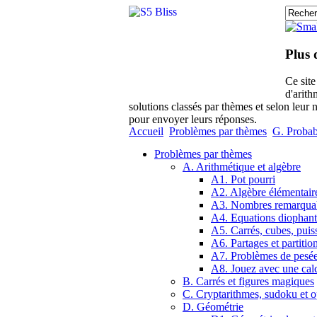
Plus 
Ce sit
d'arith
solutions classés par thèmes et selon leur 
pour envoyer leurs réponses.
Accueil
Problèmes par thèmes
G. Probabi
Problèmes par thèmes
A. Arithmétique et algèbre
A1. Pot pourri
A2. Algèbre élémentair
A3. Nombres remarqua
A4. Equations diophant
A5. Carrés, cubes, puis
A6. Partages et partitio
A7. Problèmes de pesé
A8. Jouez avec une calc
B. Carrés et figures magiques
C. Cryptarithmes, sudoku et o
D. Géométrie