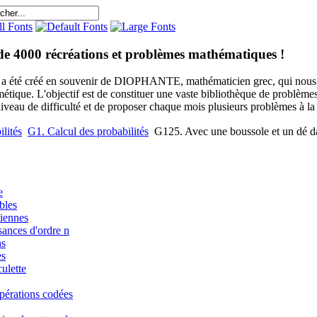
de 4000 récréations et problèmes mathématiques !
e a été créé en souvenir de DIOPHANTE, mathématicien grec, qui nous 
métique. L'objectif est de constituer une vaste bibliothèque de problèm
niveau de difficulté et de proposer chaque mois plusieurs problèmes à la s
lités
G1. Calcul des probabilités
G125. Avec une boussole et un dé da
e
bles
iennes
sances d'ordre n
ns
es
ulette
pérations codées