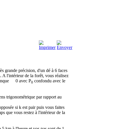
ès grande précision, d'un dé à 6 faces
A l'intérieur de la forêt, vous réalisez
conque
0 avec P
confondu avec le
0
sens trigonométrique par rapport au
opposée si k est pair puis vous faites
ps que vous restez à l'intérieur de la
 5 km à l'heure et vos pas sont de 1