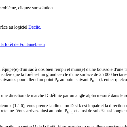
roblème, cliquez sur solution.
grâce au logiciel
Declic.
la forêt de Fontainebleau
 équipé(e) d'un sac à dos bien rempli et muni(e) d'une boussole d'une tr
nsidère que la forêt est un grand cercle d'une surface de 25 000 hectares. 
suivantes pour aller d'un point P
au point suivant P
(k entier quel
k
k+1
ez une direction de marche D définie par un angle alpha mesuré dans le 
btenu k (1 à 6), vous prenez la direction D si k est impair et la direction 
 retenue. Vous arrivez ainsi au point P
et ainsi de suite?aussi longtem
k+1
du matin au centre O de la forêt. Vous marchez à une allure constante de