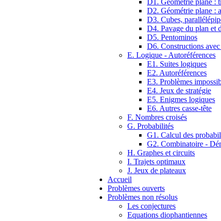
D1. Géométrie plane : tr
D2. Géométrie plane : 
D3. Cubes, parallélépip
D4. Pavage du plan et d
D5. Pentominos
D6. Constructions avec
E. Logique - Autoréférences
E1. Suites logiques
E2. Autoréférences
E3. Problèmes impossib
E4. Jeux de stratégie
E5. Enigmes logiques
E6. Autres casse-tête
F. Nombres croisés
G. Probabilités
G1. Calcul des probabil
G2. Combinatoire - D
H. Graphes et circuits
I. Trajets optimaux
J. Jeux de plateaux
Accueil
Problèmes ouverts
Problèmes non résolus
Les conjectures
Equations diophantiennes