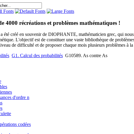
de 4000 récréations et problèmes mathématiques !
e a été créé en souvenir de DIOPHANTE, mathématicien grec, qui nous 
métique. L'objectif est de constituer une vaste bibliothèque de problèm
niveau de difficulté et de proposer chaque mois plusieurs problèmes à la s
lités
G1. Calcul des probabilités
G10589. As contre As
e
bles
iennes
sances d'ordre n
ns
es
ulette
pérations codées