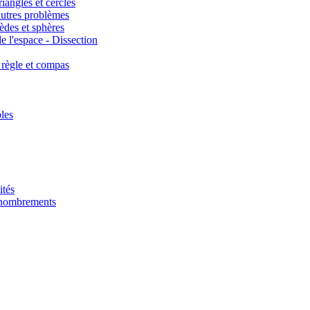
iangles et cercles
autres problèmes
èdes et sphères
e l'espace - Dissection
 règle et compas
les
ités
énombrements