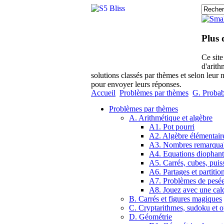
Plus 
Ce sit
d'arith
solutions classés par thèmes et selon leur 
pour envoyer leurs réponses.
Accueil
Problèmes par thèmes
G. Probabi
Problèmes par thèmes
A. Arithmétique et algèbre
A1. Pot pourri
A2. Algèbre élémentair
A3. Nombres remarqua
A4. Equations diophant
A5. Carrés, cubes, puis
A6. Partages et partitio
A7. Problèmes de pesé
A8. Jouez avec une calc
B. Carrés et figures magiques
C. Cryptarithmes, sudoku et o
D. Géométrie