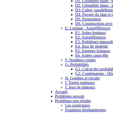
D1. Géométrie plane : tr
D2. Géométrie plane : 
D3. Cubes, parallélépip
D4. Pavage du plan et d
D5. Pentominos
D6. Constructions avec
E. Logique - Autoréférences
E1. Suites logiques
E2. Autoréférences
E3. Problèmes impossib
E4. Jeux de stratégie
E5. Enigmes logiques
E6. Autres casse-tête
F. Nombres croisés
G. Probabilités
G1. Calcul des probabil
G2. Combinatoire - D
H. Graphes et circuits
I. Trajets optimaux
J. Jeux de plateaux
Accueil
Problèmes ouverts
Problèmes non résolus
Les conjectures
Equations diophantiennes