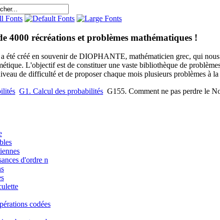
de 4000 récréations et problèmes mathématiques !
e a été créé en souvenir de DIOPHANTE, mathématicien grec, qui nous 
métique. L'objectif est de constituer une vaste bibliothèque de problèm
niveau de difficulté et de proposer chaque mois plusieurs problèmes à la s
lités
G1. Calcul des probabilités
G155. Comment ne pas perdre le N
e
bles
iennes
sances d'ordre n
ns
es
ulette
pérations codées