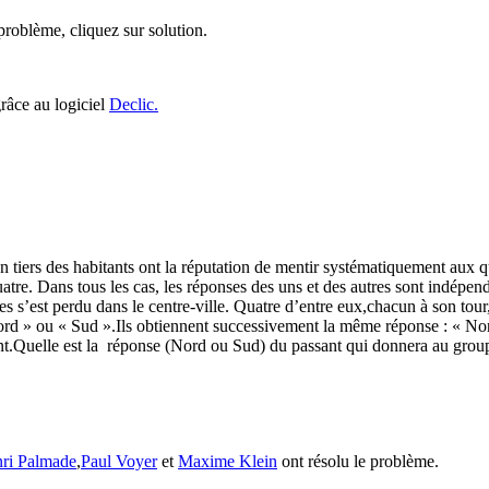
roblème, cliquez sur solution.
grâce au logiciel
Declic.
un tiers des habitants ont la réputation de mentir systématiquement aux q
 quatre. Dans tous les cas, les réponses des uns et des autres sont indépen
es s’est perdu dans le centre-ville. Quatre d’entre eux,chacun à son to
ord » ou « Sud ».Ils obtiennent successivement la même réponse : « Nord
.Quelle est la réponse (Nord ou Sud) du passant qui donnera au groupe
nri Palmade
,
Paul Voyer
et
Maxime Klein
ont résolu le problème.