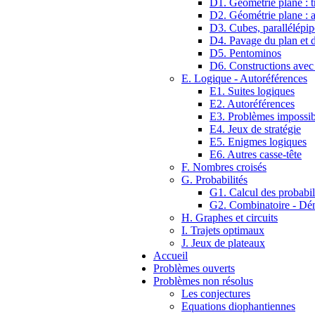
D1. Géométrie plane : tr
D2. Géométrie plane : 
D3. Cubes, parallélépip
D4. Pavage du plan et d
D5. Pentominos
D6. Constructions avec
E. Logique - Autoréférences
E1. Suites logiques
E2. Autoréférences
E3. Problèmes impossib
E4. Jeux de stratégie
E5. Enigmes logiques
E6. Autres casse-tête
F. Nombres croisés
G. Probabilités
G1. Calcul des probabil
G2. Combinatoire - D
H. Graphes et circuits
I. Trajets optimaux
J. Jeux de plateaux
Accueil
Problèmes ouverts
Problèmes non résolus
Les conjectures
Equations diophantiennes