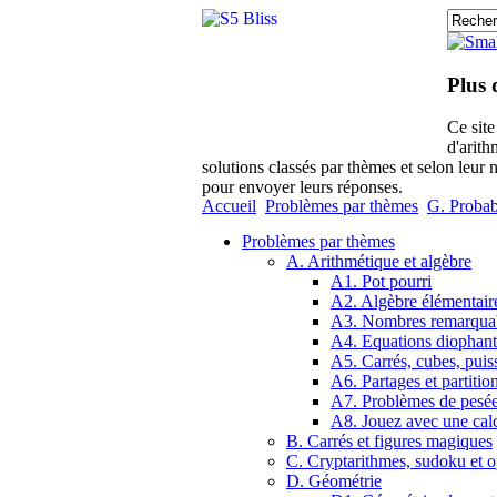
Plus 
Ce sit
d'arith
solutions classés par thèmes et selon leur 
pour envoyer leurs réponses.
Accueil
Problèmes par thèmes
G. Probabi
Problèmes par thèmes
A. Arithmétique et algèbre
A1. Pot pourri
A2. Algèbre élémentair
A3. Nombres remarqua
A4. Equations diophant
A5. Carrés, cubes, puis
A6. Partages et partitio
A7. Problèmes de pesé
A8. Jouez avec une calc
B. Carrés et figures magiques
C. Cryptarithmes, sudoku et o
D. Géométrie