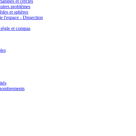
iangles et cercles
autres problèmes
èdes et sphères
e l'espace - Dissection
 règle et compas
les
ités
énombrements