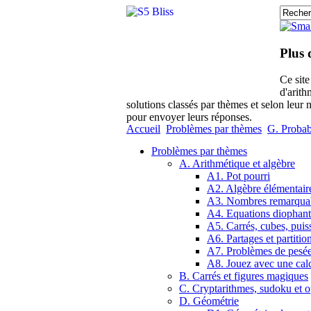
Plus 
Ce sit
d'arith
solutions classés par thèmes et selon leur 
pour envoyer leurs réponses.
Accueil
Problèmes par thèmes
G. Probabi
Problèmes par thèmes
A. Arithmétique et algèbre
A1. Pot pourri
A2. Algèbre élémentair
A3. Nombres remarqua
A4. Equations diophant
A5. Carrés, cubes, puis
A6. Partages et partitio
A7. Problèmes de pesé
A8. Jouez avec une calc
B. Carrés et figures magiques
C. Cryptarithmes, sudoku et o
D. Géométrie