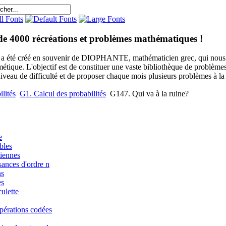
de 4000 récréations et problèmes mathématiques !
e a été créé en souvenir de DIOPHANTE, mathématicien grec, qui nous 
métique. L'objectif est de constituer une vaste bibliothèque de problèm
niveau de difficulté et de proposer chaque mois plusieurs problèmes à la s
lités
G1. Calcul des probabilités
G147. Qui va à la ruine?
e
bles
iennes
sances d'ordre n
ns
es
ulette
pérations codées