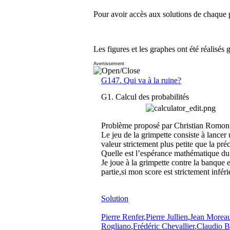
Pour avoir accès aux solutions de chaque p
Les figures et les graphes ont été réalisés 
Avertissement
G147. Qui va à la ruine?
G1. Calcul des probabilités
Problème proposé par Christian Romon
Le jeu de la grimpette consiste à lancer 
valeur strictement plus petite que la pré
Quelle est l’espérance mathématique du
Je joue à la grimpette contre la banque e
partie,si mon score est strictement infé
Solution
Pierre Renfer
,
Pierre Jullien
,
Jean Moreau
Rogliano
,
Frédéric Chevallier
,
Claudio B