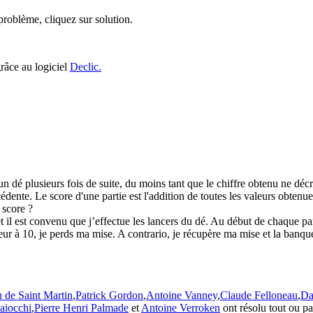
roblème, cliquez sur solution.
grâce au logiciel
Declic.
un dé plusieurs fois de suite, du moins tant que le chiffre obtenu ne décro
cédente. Le score d'une partie est l'addition de toutes les valeurs obtenue
 score ?
t il est convenu que j’effectue les lancers du dé. Au début de chaque par
rieur à 10, je perds ma mise. A contrario, je récupère ma mise et la banqu
 de Saint Martin
,
Patrick Gordon
,
Antoine Vanney
,
Claude Felloneau
,
Da
aiocchi
,
Pierre Henri Palmade
et
Antoine Verroken
ont résolu tout ou p