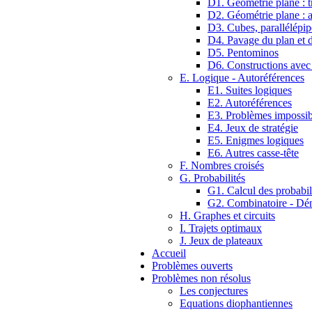
D1. Géométrie plane : tr
D2. Géométrie plane : 
D3. Cubes, parallélépip
D4. Pavage du plan et d
D5. Pentominos
D6. Constructions avec
E. Logique - Autoréférences
E1. Suites logiques
E2. Autoréférences
E3. Problèmes impossib
E4. Jeux de stratégie
E5. Enigmes logiques
E6. Autres casse-tête
F. Nombres croisés
G. Probabilités
G1. Calcul des probabil
G2. Combinatoire - D
H. Graphes et circuits
I. Trajets optimaux
J. Jeux de plateaux
Accueil
Problèmes ouverts
Problèmes non résolus
Les conjectures
Equations diophantiennes