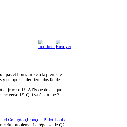
it pas et l’on s'arrête à la première
s y compris la dernière plus faible.
tie, je mise 1€. A l'issue de chaque
e me verse 1€. Qui va à la ruine ?
niel Collignon
,
François Bulot
,
Louis
artie du problème. La réponse de Q2