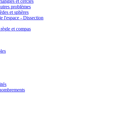
iangles et cercles
autres problèmes
èdes et sphères
e l'espace - Dissection
 règle et compas
les
ités
énombrements