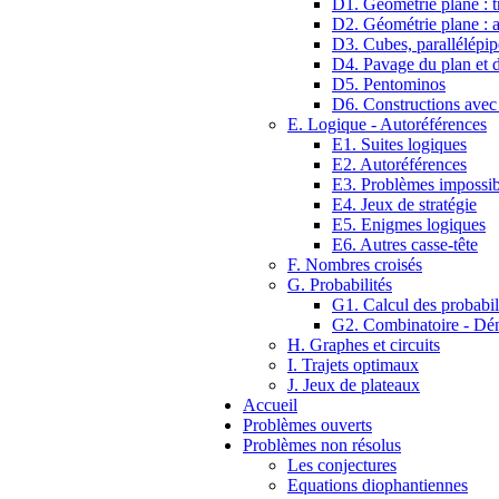
D1. Géométrie plane : tr
D2. Géométrie plane : 
D3. Cubes, parallélépip
D4. Pavage du plan et d
D5. Pentominos
D6. Constructions avec
E. Logique - Autoréférences
E1. Suites logiques
E2. Autoréférences
E3. Problèmes impossib
E4. Jeux de stratégie
E5. Enigmes logiques
E6. Autres casse-tête
F. Nombres croisés
G. Probabilités
G1. Calcul des probabil
G2. Combinatoire - D
H. Graphes et circuits
I. Trajets optimaux
J. Jeux de plateaux
Accueil
Problèmes ouverts
Problèmes non résolus
Les conjectures
Equations diophantiennes