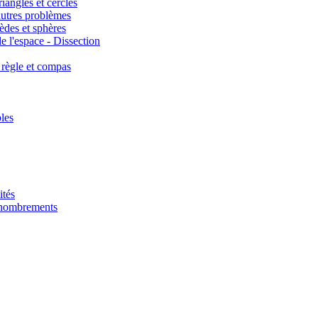
iangles et cercles
autres problèmes
èdes et sphères
e l'espace - Dissection
 règle et compas
les
ités
énombrements