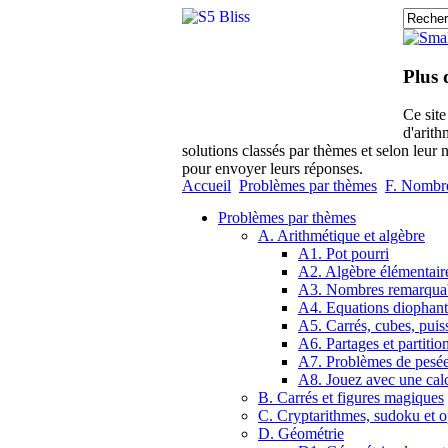
Plus 
Ce sit
d'arith
solutions classés par thèmes et selon leur 
pour envoyer leurs réponses.
Accueil
Problèmes par thèmes
F. Nombre
Problèmes par thèmes
A. Arithmétique et algèbre
A1. Pot pourri
A2. Algèbre élémentair
A3. Nombres remarqua
A4. Equations diophant
A5. Carrés, cubes, puis
A6. Partages et partitio
A7. Problèmes de pesé
A8. Jouez avec une calc
B. Carrés et figures magiques
C. Cryptarithmes, sudoku et o
D. Géométrie