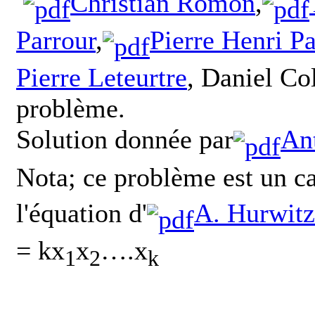
Christian Romon
,
Parrour
,
Pierre Henri P
Pierre Leteurtre
, Daniel Col
problème.
Solution donnée par
An
Nota; ce problème est un ca
l'équation d'
A. Hurwitz
=
k
x
x
….x
1
2
k