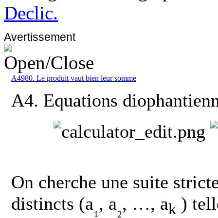
Declic.
Avertissement
A4980. Le produit vaut bien leur somme
A4. Equations diophantien
On cherche une suite stricte
distincts (a
, a
, …, a
) tel
₁
₂
k