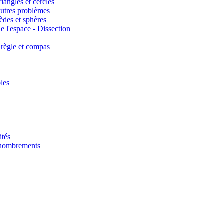
iangles et cercles
autres problèmes
èdes et sphères
e l'espace - Dissection
 règle et compas
les
ités
énombrements