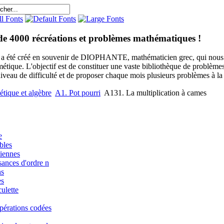
de 4000 récréations et problèmes mathématiques !
e a été créé en souvenir de DIOPHANTE, mathématicien grec, qui nous 
métique. L'objectif est de constituer une vaste bibliothèque de problèm
niveau de difficulté et de proposer chaque mois plusieurs problèmes à la s
étique et algèbre
A1. Pot pourri
A131. La multiplication à cames
e
bles
iennes
sances d'ordre n
ns
es
ulette
pérations codées