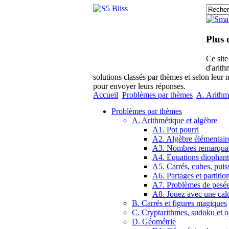
Plus 
Ce sit
d'arith
solutions classés par thèmes et selon leur 
pour envoyer leurs réponses.
Accueil
Problèmes par thèmes
A. Arithm
Problèmes par thèmes
A. Arithmétique et algèbre
A1. Pot pourri
A2. Algèbre élémentair
A3. Nombres remarqua
A4. Equations diophant
A5. Carrés, cubes, puis
A6. Partages et partitio
A7. Problèmes de pesé
A8. Jouez avec une calc
B. Carrés et figures magiques
C. Cryptarithmes, sudoku et o
D. Géométrie