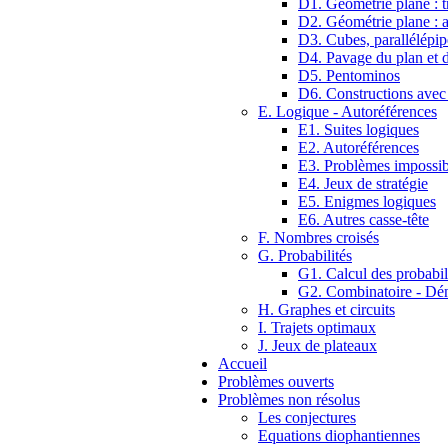
D1. Géométrie plane : tr
D2. Géométrie plane : 
D3. Cubes, parallélépip
D4. Pavage du plan et d
D5. Pentominos
D6. Constructions avec
E. Logique - Autoréférences
E1. Suites logiques
E2. Autoréférences
E3. Problèmes impossib
E4. Jeux de stratégie
E5. Enigmes logiques
E6. Autres casse-tête
F. Nombres croisés
G. Probabilités
G1. Calcul des probabil
G2. Combinatoire - D
H. Graphes et circuits
I. Trajets optimaux
J. Jeux de plateaux
Accueil
Problèmes ouverts
Problèmes non résolus
Les conjectures
Equations diophantiennes