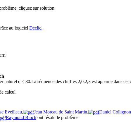
roblème, cliquez sur solution.
grâce au logiciel
Declic.
rri
ch
tier naturel q ≤ 80.La séquence des chiffres 2,0,2,3 est apparue dans cet
e calcul.
se Eveilleau
,
Jean Moreau de Saint Martin
,
Daniel Collignon
Raymond Bloch
ont résolu le problème.