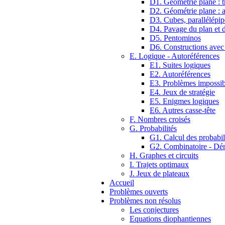
D1. Géométrie plane : tr
D2. Géométrie plane : 
D3. Cubes, parallélépip
D4. Pavage du plan et d
D5. Pentominos
D6. Constructions avec
E. Logique - Autoréférences
E1. Suites logiques
E2. Autoréférences
E3. Problèmes impossib
E4. Jeux de stratégie
E5. Enigmes logiques
E6. Autres casse-tête
F. Nombres croisés
G. Probabilités
G1. Calcul des probabil
G2. Combinatoire - D
H. Graphes et circuits
I. Trajets optimaux
J. Jeux de plateaux
Accueil
Problèmes ouverts
Problèmes non résolus
Les conjectures
Equations diophantiennes