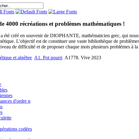
de 4000 récréations et problèmes mathématiques !
e a été créé en souvenir de DIOPHANTE, mathématicien grec, qui nous 
métique. L'objectif est de constituer une vaste bibliothèque de problèm
niveau de difficulté et de proposer chaque mois plusieurs problèmes à la s
étique et algèbre
A1. Pot pourri
A1778. Vive 2023
e
bles
iennes
sances d'ordre n
ns
es
ulette
pérations codées