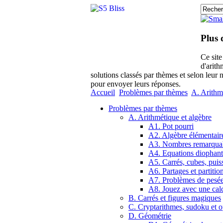
Plus 
Ce sit
d'arith
solutions classés par thèmes et selon leur 
pour envoyer leurs réponses.
Accueil
Problèmes par thèmes
A. Arithm
Problèmes par thèmes
A. Arithmétique et algèbre
A1. Pot pourri
A2. Algèbre élémentair
A3. Nombres remarqua
A4. Equations diophant
A5. Carrés, cubes, puis
A6. Partages et partitio
A7. Problèmes de pesé
A8. Jouez avec une calc
B. Carrés et figures magiques
C. Cryptarithmes, sudoku et o
D. Géométrie