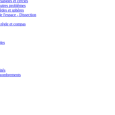
iangles et cercles
autres problèmes
èdes et sphères
e l'espace - Dissection
 règle et compas
les
ités
énombrements