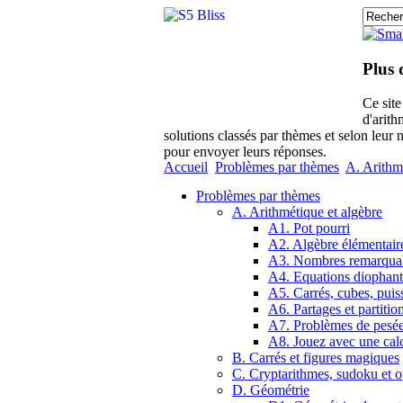
Plus 
Ce sit
d'arith
solutions classés par thèmes et selon leur 
pour envoyer leurs réponses.
Accueil
Problèmes par thèmes
A. Arithm
Problèmes par thèmes
A. Arithmétique et algèbre
A1. Pot pourri
A2. Algèbre élémentair
A3. Nombres remarqua
A4. Equations diophant
A5. Carrés, cubes, puis
A6. Partages et partitio
A7. Problèmes de pesé
A8. Jouez avec une calc
B. Carrés et figures magiques
C. Cryptarithmes, sudoku et o
D. Géométrie