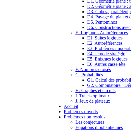
D1. Géométrie plane : tr
D2. Géométrie plane : 
D3. Cubes, parallélépip
D4. Pavage du plan et d
D5. Pentominos
D6. Constructions avec
E. Logique - Autoréférences
E1. Suites logiques
E2. Autoréférences
E3. Problèmes impossib
E4. Jeux de stratégie
E5. Enigmes logiques
E6. Autres casse-tête
F. Nombres croisés
G. Probabilités
G1. Calcul des probabil
G2. Combinatoire - D
H. Graphes et circuits
I. Trajets optimaux
J. Jeux de plateaux
Accueil
Problèmes ouverts
Problèmes non résolus
Les conjectures
Equations diophantiennes