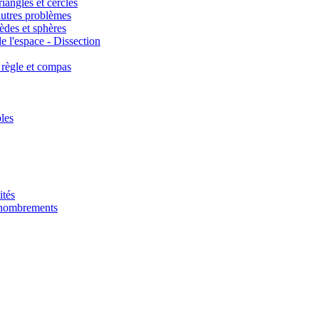
iangles et cercles
autres problèmes
èdes et sphères
e l'espace - Dissection
 règle et compas
les
ités
énombrements