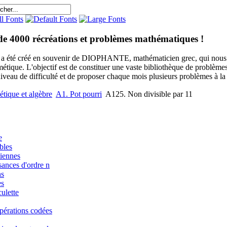
de 4000 récréations et problèmes mathématiques !
e a été créé en souvenir de DIOPHANTE, mathématicien grec, qui nous 
métique. L'objectif est de constituer une vaste bibliothèque de problèm
niveau de difficulté et de proposer chaque mois plusieurs problèmes à la s
étique et algèbre
A1. Pot pourri
A125. Non divisible par 11
e
bles
iennes
sances d'ordre n
ns
es
ulette
pérations codées