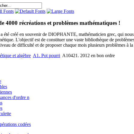
de 4000 récréations et problèmes mathématiques !
e a été créé en souvenir de DIOPHANTE, mathématicien grec, qui nous 
métique. L'objectif est de constituer une vaste bibliothèque de problèm
niveau de difficulté et de proposer chaque mois plusieurs problèmes à la s
étique et algèbre
A1. Pot pourri
A10421. 2012 en bon ordre
e
bles
iennes
sances d'ordre n
ns
es
ulette
pérations codées