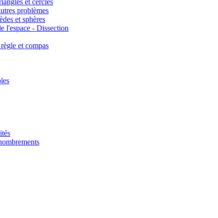
iangles et cercles
autres problèmes
èdes et sphères
e l'espace - Dissection
 règle et compas
les
ités
énombrements