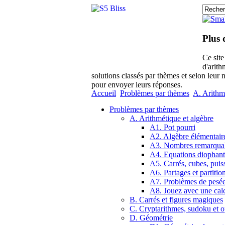
Plus 
Ce sit
d'arith
solutions classés par thèmes et selon leur 
pour envoyer leurs réponses.
Accueil
Problèmes par thèmes
A. Arithm
Problèmes par thèmes
A. Arithmétique et algèbre
A1. Pot pourri
A2. Algèbre élémentair
A3. Nombres remarqua
A4. Equations diophant
A5. Carrés, cubes, puis
A6. Partages et partitio
A7. Problèmes de pesé
A8. Jouez avec une calc
B. Carrés et figures magiques
C. Cryptarithmes, sudoku et o
D. Géométrie