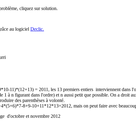
roblème, cliquez sur solution.
grâce au logiciel
Declic.
rri
-11)*(12+13) = 2011, les 13 premiers entiers interviennent dans l'or
 1 à n figurant dans l'ordre) et n aussi petit que possible. On a droit a
ntroduire des parenthèses à volonté.
-3!+4*(5+6)*7-8+9-10+11*12*13=2012, mais on peut faire avec beaucou
uge d'octobre et novembre 2012