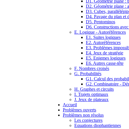
D1. Géométrie plane : tr
D2. Géométrie plane : 
D3. Cubes, parallélépip
D4. Pavage du plan et d
D5. Pentominos
D6. Constructions avec
E. Logique - Autoréférences
E1. Suites logiques
E2. Autoréférences
E3. Problèmes impossib
E4. Jeux de stratégie
E5. Enigmes logiques
E6. Autres casse-tête
F. Nombres croisés
G. Probabilités
G1. Calcul des probabil
G2. Combinatoire - D
H. Graphes et circuits
I. Trajets optimaux
J. Jeux de plateaux
Accueil
Problèmes ouverts
Problèmes non résolus
Les conjectures
Equations diophantiennes