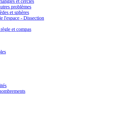
iangles et cercles
autres problèmes
èdes et sphères
e l'espace - Dissection
 règle et compas
les
ités
énombrements