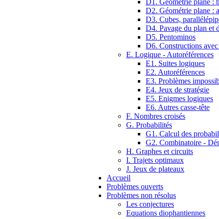
D1. Géométrie plane : tr
D2. Géométrie plane : 
D3. Cubes, parallélépip
D4. Pavage du plan et d
D5. Pentominos
D6. Constructions avec
E. Logique - Autoréférences
E1. Suites logiques
E2. Autoréférences
E3. Problèmes impossib
E4. Jeux de stratégie
E5. Enigmes logiques
E6. Autres casse-tête
F. Nombres croisés
G. Probabilités
G1. Calcul des probabil
G2. Combinatoire - D
H. Graphes et circuits
I. Trajets optimaux
J. Jeux de plateaux
Accueil
Problèmes ouverts
Problèmes non résolus
Les conjectures
Equations diophantiennes