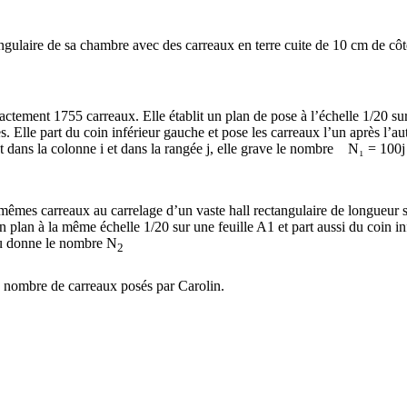
tangulaire de sa chambre avec des carreaux en terre cuite de 10 cm de côt
tement 1755 carreaux. Elle établit un plan de pose à l’échelle 1/20 sur
s. Elle part du coin inférieur gauche et pose les carreaux l’un après l’au
st dans la colonne i et dans la rangée j, elle grave le nombre N₁ = 100j 
 mêmes carreaux au carrelage d’un vaste hall rectangulaire de longueur s
on plan à la même échelle 1/20 sur une feuille A1 et part aussi du coin i
eau donne le nombre N
2
e nombre de carreaux posés par Carolin.