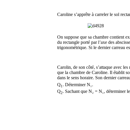
Caroline s’apprête à carreler le sol rec
On suppose que sa chambre contient exac
du rectangle porté par l’axe des abscisse
trigonométrique. Si le dernier carreau e
Carolin, de son côté, s’attaque avec les
que la chambre de Caroline. Il établit s
dans le sens horaire. Son dernier carr
Q
. Déterminer N₁.
1
Q
. Sachant que N₂ = N₁, déterminer l
2