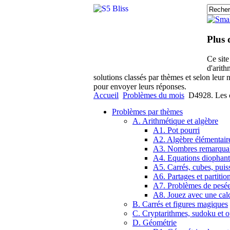
Plus 
Ce sit
d'arith
solutions classés par thèmes et selon leur 
pour envoyer leurs réponses.
Accueil
Problèmes du mois
D4928. Les c
Problèmes par thèmes
A. Arithmétique et algèbre
A1. Pot pourri
A2. Algèbre élémentair
A3. Nombres remarqua
A4. Equations diophant
A5. Carrés, cubes, puis
A6. Partages et partitio
A7. Problèmes de pesé
A8. Jouez avec une calc
B. Carrés et figures magiques
C. Cryptarithmes, sudoku et o
D. Géométrie